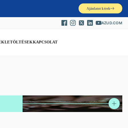
Ajánlatot kérek
AZUD.COM
EK
LETÖLTÉSEK
KAPCSOLAT
ZERO REUSE
OZMOTIKUS SÓTALANÍTÁS
WW INDUSTRIAL
OSM IPARI
OZRW INDUSTRIAL
DW INDUSTRIAL
ÉS