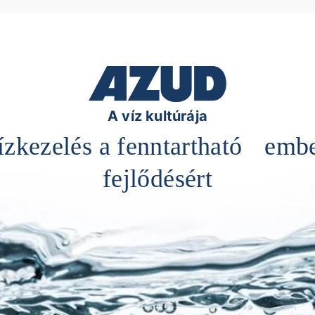
AZUD FBC
A víz kultúrája
ízkezelés a fenntartható embe
fejlődésért