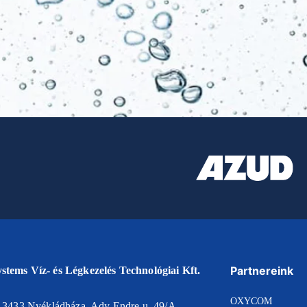
Partnereink
tems Víz- és Légkezelés Technológiai Kft.
OXYCOM
: 3433 Nyékládháza, Ady Endre u. 49/A