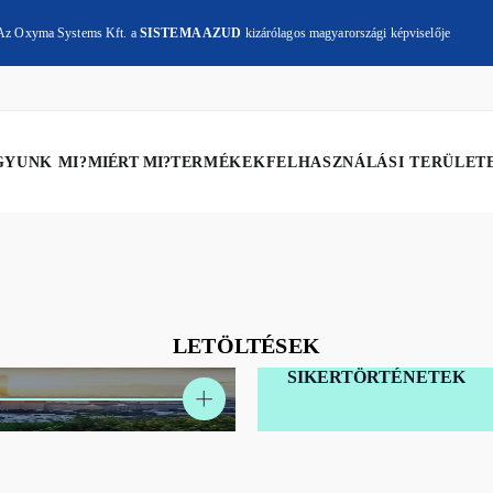
Az Oxyma Systems Kft. a
SISTEMA AZUD
kizárólagos magyarországi képviselője
GYUNK MI?
MIÉRT MI?
TERMÉKEK
FELHASZNÁLÁSI TERÜLET
LETÖLTÉSEK
AZUD MODULAR 100
SIKERTÖRTÉNETEK
AZUD MODULAR 300
AZUD AGL
AZUD SPIRAL CLEAN
AZUD HELIX RENDSZER
AZUD LUXON LXE
VÍZSZŰRÉS
VÍZKEZEL