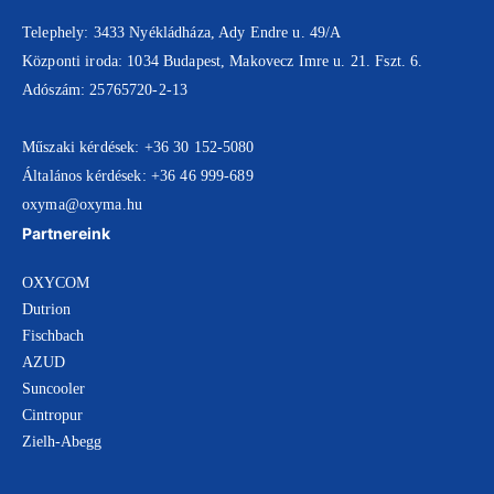
Telephely: 3433 Nyékládháza, Ady Endre u. 49/A
Központi iroda: 1034 Budapest, Makovecz Imre u. 21. Fszt. 6.
Adószám: 25765720-2-13
Műszaki kérdések:
+36 30 152-5080
Általános kérdések:
+36 46 999-689
oxyma@oxyma.hu
Partnereink
OXYCOM
Dutrion
Fischbach
AZUD
Suncooler
Cintropur
Zielh-Abegg