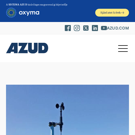
A
SISTEMA AZUD
kizárólagos magyarországi képviselője
Ajánlatot kérek
AZUD.COM