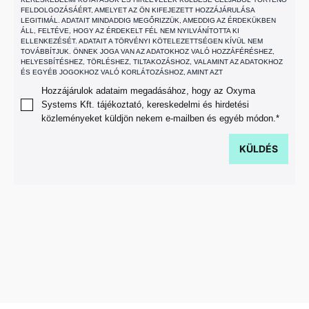
FELDOLGOZÁSÁÉRT, AMELYET AZ ÖN KIFEJEZETT HOZZÁJÁRULÁSA
LEGITIMÁL. ADATAIT MINDADDIG MEGŐRIZZÜK, AMEDDIG AZ ÉRDEKÜKBEN
ÁLL, FELTÉVE, HOGY AZ ÉRDEKELT FÉL NEM NYILVÁNÍTOTTA KI
ELLENKEZÉSÉT. ADATAIT A TÖRVÉNYI KÖTELEZETTSÉGEN KÍVÜL NEM
TOVÁBBÍTJUK. ÖNNEK JOGA VAN AZ ADATOKHOZ VALÓ HOZZÁFÉRÉSHEZ,
HELYESBÍTÉSHEZ, TÖRLÉSHEZ, TILTAKOZÁSHOZ, VALAMINT AZ ADATOKHOZ
ÉS EGYÉB JOGOKHOZ VALÓ KORLÁTOZÁSHOZ, AMINT AZT
Hozzájárulok adataim megadásához, hogy az Oxyma
Systems Kft. tájékoztató, kereskedelmi és hirdetési
közleményeket küldjön nekem e-mailben és egyéb módon.*
KÜLDÉS