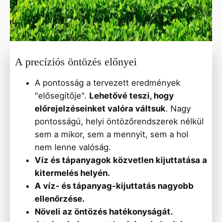
A precíziós öntözés előnyei
A pontosság a tervezett eredmények
"elősegítője".
Lehetővé teszi, hogy
előrejelzéseinket valóra váltsuk
. Nagy
pontosságú, helyi öntözőrendszerek nélkül
sem a mikor, sem a mennyit, sem a hol
nem lenne valóság.
Víz és tápanyagok közvetlen kijuttatása a
kitermelés helyén.
A víz- és tápanyag-kijuttatás nagyobb
ellenőrzése.
Növeli az öntözés hatékonyságát.