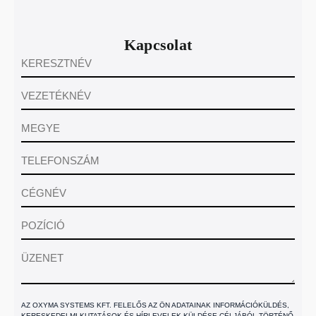
Kapcsolat
AZ OXYMA SYSTEMS KFT. FELELŐS AZ ÖN ADATAINAK INFORMÁCIÓKÜLDÉS,
KERESKEDELMI KUTATÁSOK ÉS HÍRLEVELEK KÜLDÉSE CÉLJÁBÓL TÖRTÉNŐ